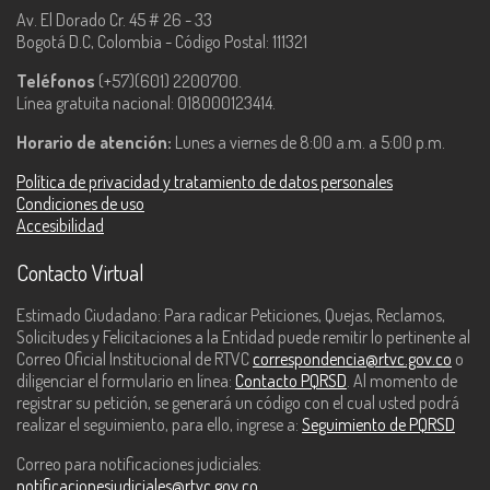
Av. El Dorado Cr. 45 # 26 - 33
Bogotá D.C, Colombia - Código Postal: 111321
Teléfonos
(+57)(601) 2200700.
Línea gratuita nacional: 018000123414.
Horario de atención:
Lunes a viernes de 8:00 a.m. a 5:00 p.m.
Política de privacidad y tratamiento de datos personales
Condiciones de uso
Accesibilidad
Contacto Virtual
Estimado Ciudadano: Para radicar Peticiones, Quejas, Reclamos,
Solicitudes y Felicitaciones a la Entidad puede remitir lo pertinente al
Correo Oficial Institucional de RTVC
correspondencia@rtvc.gov.co
o
diligenciar el formulario en línea:
Contacto PQRSD
. Al momento de
registrar su petición, se generará un código con el cual usted podrá
realizar el seguimiento, para ello, ingrese a:
Seguimiento de PQRSD
Correo para notificaciones judiciales:
notificacionesjudiciales@rtvc.gov.co