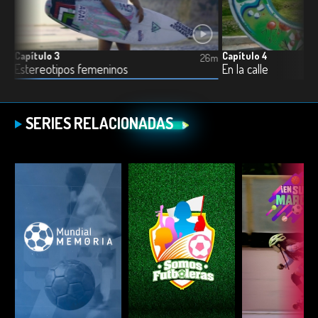
Capítulo 3
Capítulo 4
6m
26m
Estereotipos femeninos
En la calle
SERIES RELACIONADAS
ESCUCHAR
ESCUCHAR
ESCUC