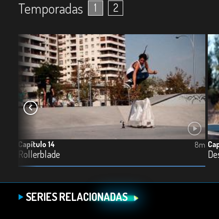
Temporadas
1
2
Capítulo 14
Cap
24m
8m
Rollerblade
De
SERIES RELACIONADAS