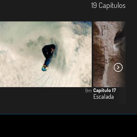
19
Capí­tulos
Capítulo 17
9m
Escalada