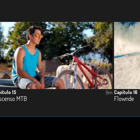
ítulo 15
Capítulo 16
9m
scenso MTB
Flowride