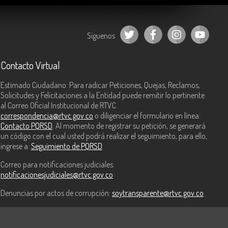
Síguenos
Contacto Virtual
Estimado Ciudadano: Para radicar Peticiones, Quejas, Reclamos,
Solicitudes y Felicitaciones a la Entidad puede remitir lo pertinente
al Correo Oficial Institucional de RTVC
correspondencia@rtvc.gov.co
o diligenciar el formulario en línea:
Contacto PQRSD
. Al momento de registrar su petición, se generará
un código con el cual usted podrá realizar el seguimiento, para ello,
ingrese a:
Seguimiento de PQRSD
Correo para notificaciones judiciales:
notificacionesjudiciales@rtvc.gov.co
Denuncias por actos de corrupción:
soytransparente@rtvc.gov.co