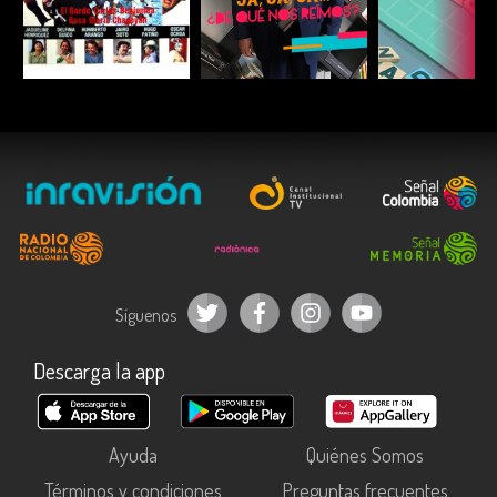
ESCUCHAR
ESCUCHAR
ESCUC
Síguenos
Descarga la app
Ayuda
Quiénes Somos
Términos y condiciones
Preguntas frecuentes