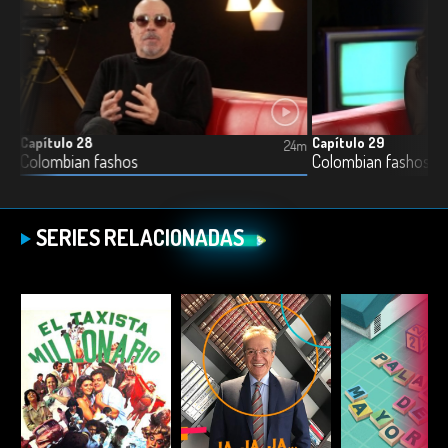
Capítulo 28
Capítulo 29
6m
24m
Colombian fashos
Colombian fashos - P
SERIES RELACIONADAS