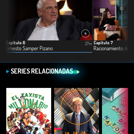
Capítulo 6
Capítulo 7
3m
27m
Ernesto Samper Pizano
Racionamiento de a
SERIES RELACIONADAS