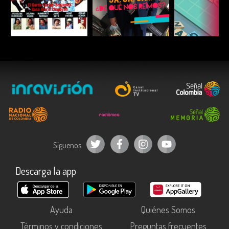
ESCUCHAR
ESCUCHAR
ESCUC
Síguenos
Descarga la app
Ayuda
Quiénes Somos
Términos y condiciones
Preguntas frecuentes