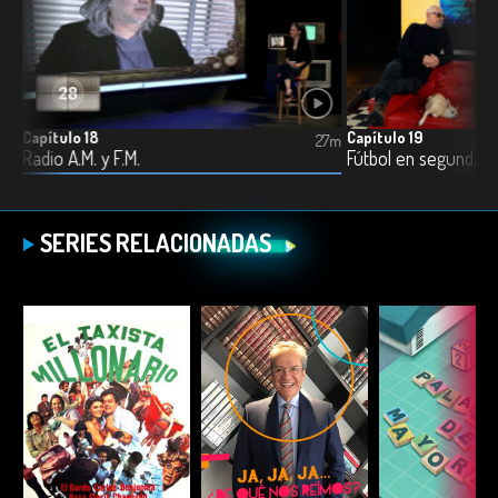
Capítulo 18
Capítulo 19
8m
27m
Radio A.M. y F.M.
Fútbol en segunda v
SERIES RELACIONADAS