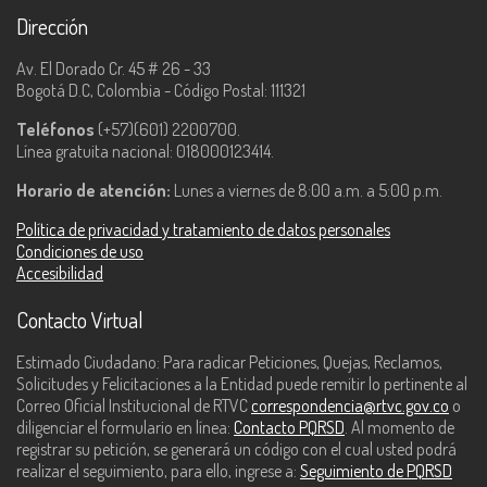
Dirección
Av. El Dorado Cr. 45 # 26 - 33
Bogotá D.C, Colombia - Código Postal: 111321
Teléfonos
(+57)(601) 2200700.
Línea gratuita nacional: 018000123414.
Horario de atención:
Lunes a viernes de 8:00 a.m. a 5:00 p.m.
Política de privacidad y tratamiento de datos personales
Condiciones de uso
Accesibilidad
Contacto Virtual
Estimado Ciudadano: Para radicar Peticiones, Quejas, Reclamos,
Solicitudes y Felicitaciones a la Entidad puede remitir lo pertinente al
Correo Oficial Institucional de RTVC
correspondencia@rtvc.gov.co
o
diligenciar el formulario en línea:
Contacto PQRSD
. Al momento de
registrar su petición, se generará un código con el cual usted podrá
realizar el seguimiento, para ello, ingrese a:
Seguimiento de PQRSD