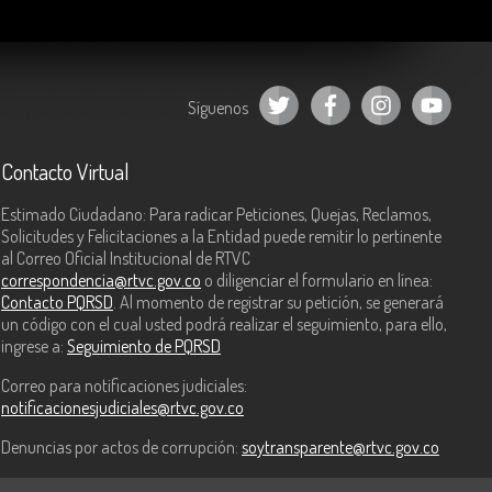
Síguenos
Contacto Virtual
Estimado Ciudadano: Para radicar Peticiones, Quejas, Reclamos,
Solicitudes y Felicitaciones a la Entidad puede remitir lo pertinente
al Correo Oficial Institucional de RTVC
correspondencia@rtvc.gov.co
o diligenciar el formulario en línea:
Contacto PQRSD
. Al momento de registrar su petición, se generará
un código con el cual usted podrá realizar el seguimiento, para ello,
ingrese a:
Seguimiento de PQRSD
Correo para notificaciones judiciales:
notificacionesjudiciales@rtvc.gov.co
Denuncias por actos de corrupción:
soytransparente@rtvc.gov.co