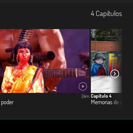
4
Capí­tulos
Capítulo 4
24m
 poder
Memorias de ciuda