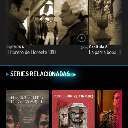
Capítulo 4
Capítulo 5
6m
46m
El florero de Llorente 1810
La patria boba 1810 -
SERIES RELACIONADAS