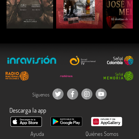
ESCUCHAR
ESCUCHAR
ESCUC
Síguenos
Descarga la app
Ayuda
Quiénes Somos