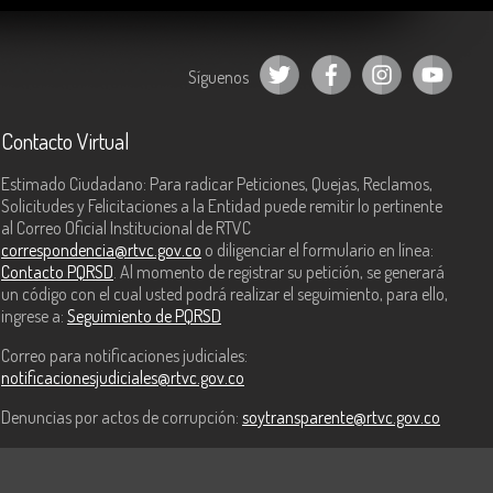
Síguenos
Contacto Virtual
Estimado Ciudadano: Para radicar Peticiones, Quejas, Reclamos,
Solicitudes y Felicitaciones a la Entidad puede remitir lo pertinente
al Correo Oficial Institucional de RTVC
correspondencia@rtvc.gov.co
o diligenciar el formulario en línea:
Contacto PQRSD
. Al momento de registrar su petición, se generará
un código con el cual usted podrá realizar el seguimiento, para ello,
ingrese a:
Seguimiento de PQRSD
Correo para notificaciones judiciales:
notificacionesjudiciales@rtvc.gov.co
Denuncias por actos de corrupción:
soytransparente@rtvc.gov.co