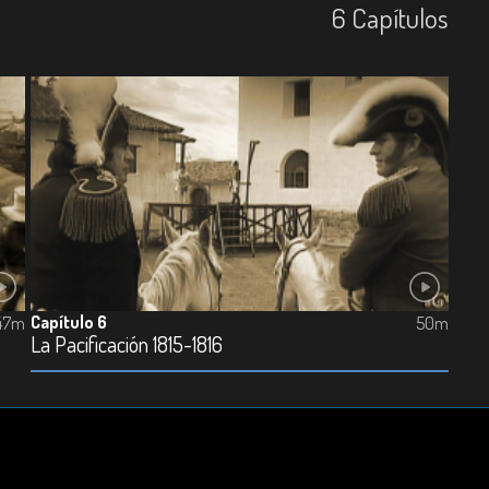
6
Capí­tulos
Capítulo 6
47m
50m
La Pacificación 1815-1816