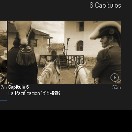
6
Capí­tulos
Capítulo 6
47m
50m
La Pacificación 1815-1816