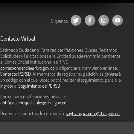
Síguenos
Contacto Virtual
Estimado Ciudadano: Para radicar Peticiones, Quejas, Reclamos,
Solicitudes y Felicitaciones a la Entidad puede remitir lo pertinente
al Correo Oficial Institucional de RTVC
correspondencia@rtvc.gov.co
o diligenciar el formulario en línea:
Contacto PQRSD
. Al momento de registrar su petición, se generará
un código con el cual usted podrá realizar el seguimiento, para ello,
ingrese a:
Seguimiento de PQRSD
Correo para notificaciones judiciales:
notificacionesjudiciales@rtvc.gov.co
Denuncias por actos de corrupción:
soytransparente@rtvc.gov.co