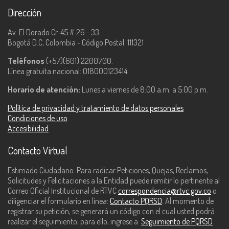
Dirección
Av. El Dorado Cr. 45 # 26 - 33
Bogotá D.C, Colombia - Código Postal: 111321
Teléfonos
(+57)(601) 2200700.
Línea gratuita nacional: 018000123414.
Horario de atención:
Lunes a viernes de 8:00 a.m. a 5:00 p.m.
Política de privacidad y tratamiento de datos personales
Condiciones de uso
Accesibilidad
Contacto Virtual
Estimado Ciudadano: Para radicar Peticiones, Quejas, Reclamos,
Solicitudes y Felicitaciones a la Entidad puede remitir lo pertinente al
Correo Oficial Institucional de RTVC
correspondencia@rtvc.gov.co
o
diligenciar el formulario en línea:
Contacto PQRSD
. Al momento de
registrar su petición, se generará un código con el cual usted podrá
realizar el seguimiento, para ello, ingrese a:
Seguimiento de PQRSD