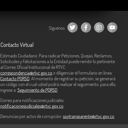
Síguenos
Contacto Virtual
Estimado Ciudadano: Para radicar Peticiones, Quejas, Reclamos,
Solicitudes y Felicitaciones a la Entidad puede remitir lo pertinente
al Correo Oficial Institucional de RTVC
correspondencia@rtvc.gov.co
o diligenciar el formulario en línea:
Contacto PQRSD
. Al momento de registrar su petición, se generará
un código con el cual usted podrá realizar el seguimiento, para ello,
ingrese a:
Seguimiento de PQRSD
Correo para notificaciones judiciales:
notificacionesjudiciales@rtvc.gov.co
Denuncias por actos de corrupción:
soytransparente@rtvc.gov.co