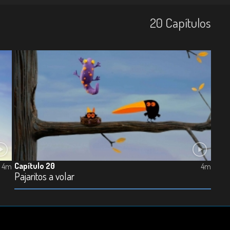
20
Capí­tulos
Capítulo 20
4m
4m
Pajaritos a volar