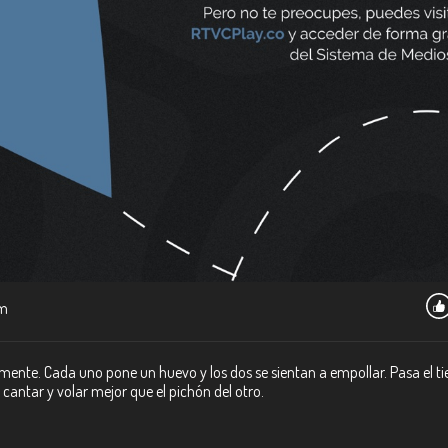
m
emente. Cada uno pone un huevo y los dos se sientan a empollar. Pasa el
cantar y volar mejor que el pichón del otro.