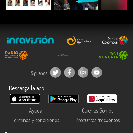
ESCUCHAR
ESCUCHAR
ESCUC
Síguenos
Descarga la app
Ayuda
Quiénes Somos
Términos y condiciones
Preguntas frecuentes