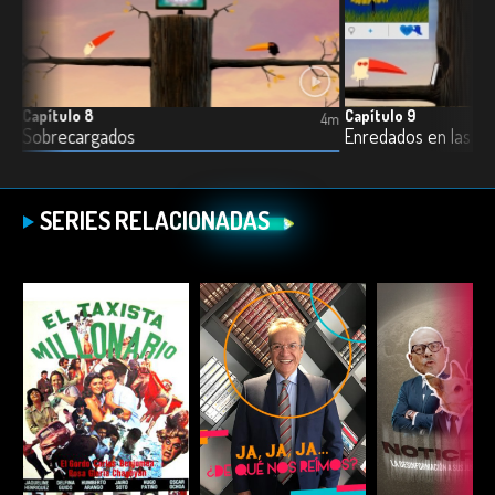
Capítulo 8
Capítulo 9
4m
4m
Sobrecargados
Enredados en las re
SERIES RELACIONADAS