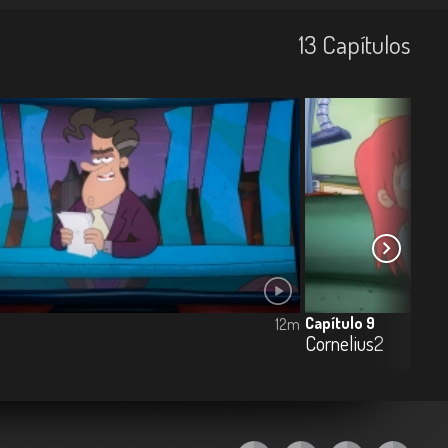
13
Capí­tulos
Capítulo 9
12m
Cornelius2