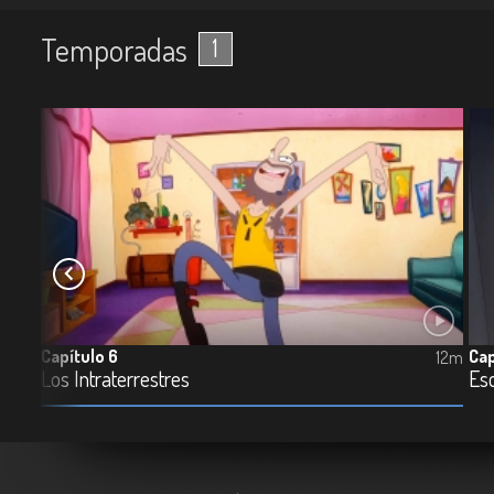
Temporadas
1
Capítulo 6
Cap
12m
12m
Los Intraterrestres
Es