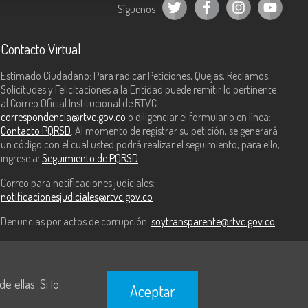
Síguenos
Contacto Virtual
Estimado Ciudadano: Para radicar Peticiones, Quejas, Reclamos,
Solicitudes y Felicitaciones a la Entidad puede remitir lo pertinente
al Correo Oficial Institucional de RTVC
correspondencia@rtvc.gov.co
o diligenciar el formulario en línea:
Contacto PQRSD
. Al momento de registrar su petición, se generará
un código con el cual usted podrá realizar el seguimiento, para ello,
ingrese a:
Seguimiento de PQRSD
Correo para notificaciones judiciales:
notificacionesjudiciales@rtvc.gov.co
Denuncias por actos de corrupción:
soytransparente@rtvc.gov.co
 ellas. Si lo
Aceptar