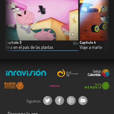
Capítulo 3
Capítulo 4
4m
12m
Nina en el país de las plantas
Viaje a marte
Síguenos
Descarga la app