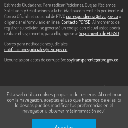
Estimado Ciudadano: Para radicar Peticiones, Quejas, Reclamos,
Solicitudes y Felicitaciones a la Entidad puede remitir lo pertinente al
Correo Oficial Institucional de RTVC
correspondencia@rtvc.gov.co
o
diligenciar el formulario en línea:
Contacto PQRSD
. Al momento de
registrar su petición, se generará un código con el cual usted podrá
realizar el seguimiento, para ello, ingrese a:
Seguimiento de PQRSD
Correo para notificaciones judiciales:
notificacionesjudiciales@rtvc.gov.co
Denuncias por actos de corrupción:
soytransparente@rtvc.gov.co
Este contenido fue financiado con recursos del Fondo Único de
Esta web utiliza cookies propias o de terceros. Al continuar
Tecnologías de la Información y las Comunicaciones de MinTic.
con la navegación, aceptas el uso que hacemos de ellas. Si
lo deseas puedes modificar tus preferencias en el
navegador u obtener
.
más información aquí
Aceptar