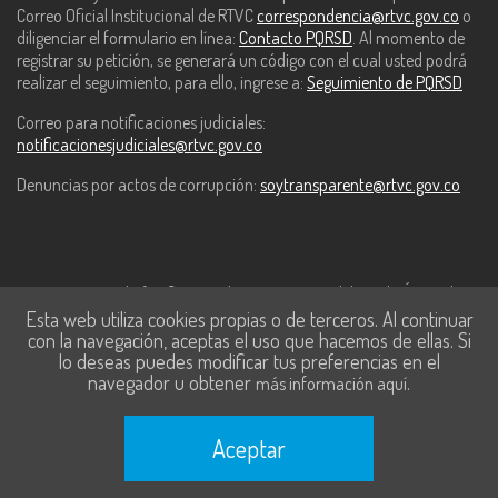
Correo Oficial Institucional de RTVC
correspondencia@rtvc.gov.co
o
diligenciar el formulario en línea:
Contacto PQRSD
. Al momento de
registrar su petición, se generará un código con el cual usted podrá
realizar el seguimiento, para ello, ingrese a:
Seguimiento de PQRSD
Correo para notificaciones judiciales:
notificacionesjudiciales@rtvc.gov.co
Denuncias por actos de corrupción:
soytransparente@rtvc.gov.co
Este contenido fue financiado con recursos del Fondo Único de
Esta web utiliza cookies propias o de terceros. Al continuar
Tecnologías de la Información y las Comunicaciones de MinTic.
con la navegación, aceptas el uso que hacemos de ellas. Si
lo deseas puedes modificar tus preferencias en el
navegador u obtener
.
más información aquí
Aceptar