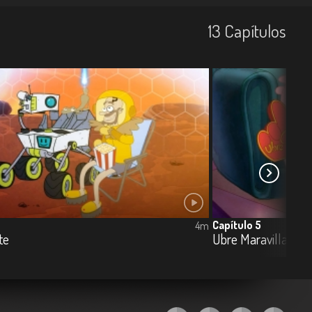
13
Capí­tulos
Capítulo 5
4m
te
Ubre Maravilla