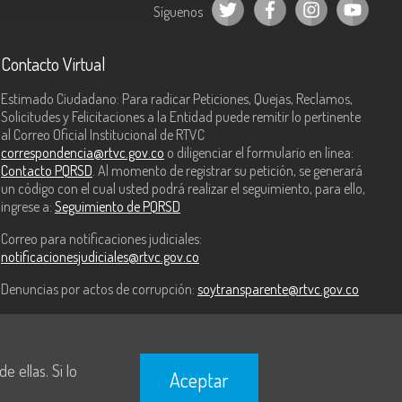
Síguenos
Contacto Virtual
Estimado Ciudadano: Para radicar Peticiones, Quejas, Reclamos,
Solicitudes y Felicitaciones a la Entidad puede remitir lo pertinente
al Correo Oficial Institucional de RTVC
correspondencia@rtvc.gov.co
o diligenciar el formulario en línea:
Contacto PQRSD
. Al momento de registrar su petición, se generará
un código con el cual usted podrá realizar el seguimiento, para ello,
ingrese a:
Seguimiento de PQRSD
Correo para notificaciones judiciales:
notificacionesjudiciales@rtvc.gov.co
Denuncias por actos de corrupción:
soytransparente@rtvc.gov.co
 ellas. Si lo
Aceptar