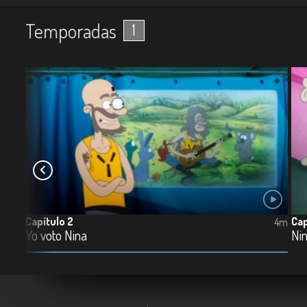
Temporadas
1
Capítulo 2
Cap
12m
4m
Yo voto Nina
Nin