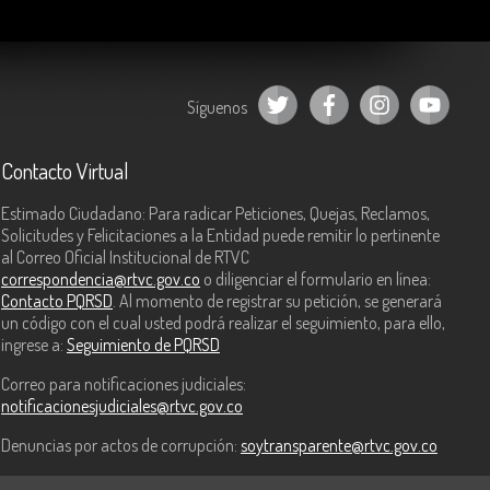
Síguenos
Contacto Virtual
Estimado Ciudadano: Para radicar Peticiones, Quejas, Reclamos,
Solicitudes y Felicitaciones a la Entidad puede remitir lo pertinente
al Correo Oficial Institucional de RTVC
correspondencia@rtvc.gov.co
o diligenciar el formulario en línea:
Contacto PQRSD
. Al momento de registrar su petición, se generará
un código con el cual usted podrá realizar el seguimiento, para ello,
ingrese a:
Seguimiento de PQRSD
Correo para notificaciones judiciales:
notificacionesjudiciales@rtvc.gov.co
Denuncias por actos de corrupción:
soytransparente@rtvc.gov.co