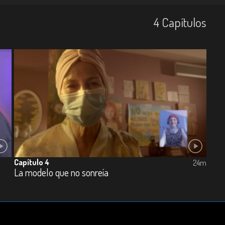
4
Capí­tulos
Capítulo 4
24m
La modelo que no sonreía