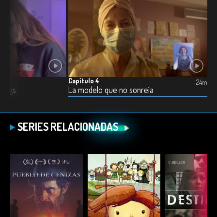
Capítulo 4
24m
hings
La modelo que no sonreía
SERIES RELACIONADAS