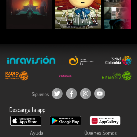
ESCUCHAR
ESCUCHAR
ESCUC
Síguenos
Descarga la app
Ayuda
Quiénes Somos