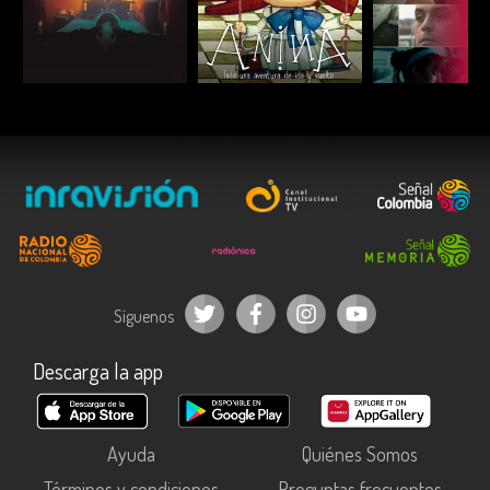
ESCUCHAR
ESCUCHAR
ESCUC
Síguenos
Descarga la app
Ayuda
Quiénes Somos
Términos y condiciones
Preguntas frecuentes