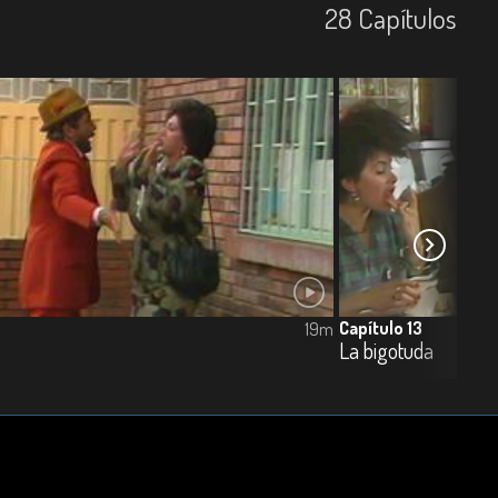
28
Capí­tulos
Capítulo 13
19m
La bigotuda