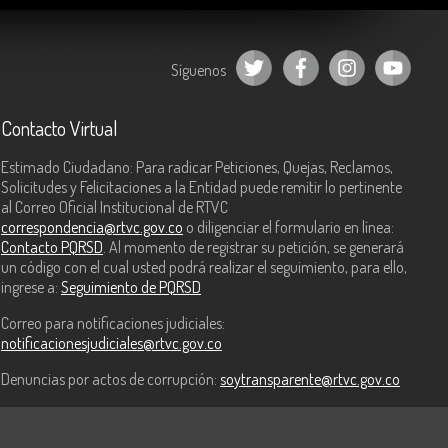
Síguenos
Contacto Virtual
Estimado Ciudadano: Para radicar Peticiones, Quejas, Reclamos,
Solicitudes y Felicitaciones a la Entidad puede remitir lo pertinente
al Correo Oficial Institucional de RTVC
correspondencia@rtvc.gov.co
o diligenciar el formulario en línea:
Contacto PQRSD
. Al momento de registrar su petición, se generará
un código con el cual usted podrá realizar el seguimiento, para ello,
ingrese a:
Seguimiento de PQRSD
Correo para notificaciones judiciales:
notificacionesjudiciales@rtvc.gov.co
Denuncias por actos de corrupción:
soytransparente@rtvc.gov.co