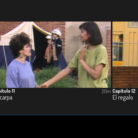
ítulo 11
Capítulo 12
20m
 carpa
El regalo