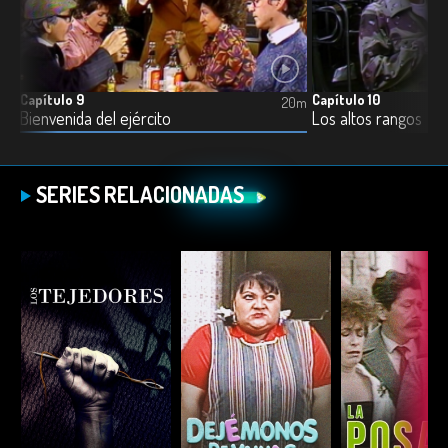
Capítulo 9
Capítulo 10
2m
20m
Bienvenida del ejército
Los altos rangos
SERIES RELACIONADAS