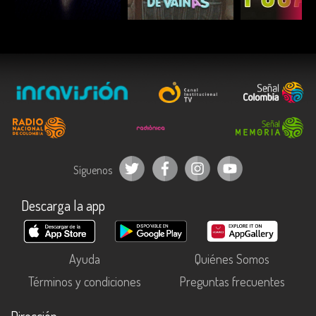
ESCUCHAR
ESCUCHAR
ESCUC
Síguenos
Descarga la app
Ayuda
Quiénes Somos
Términos y condiciones
Preguntas frecuentes