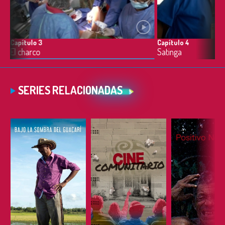
Capítulo 3
Capítulo 4
El charco
Satinga
SERIES RELACIONADAS
ESCUCHAR
ESCUCHAR
ESCUC