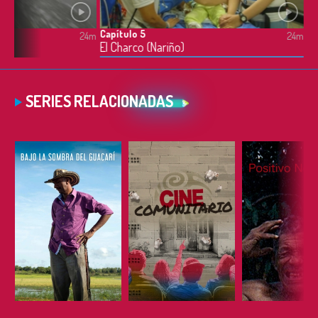
Capítulo 5
24m
24m
El Charco (Nariño)
SERIES RELACIONADAS
ESCUCHAR
ESCUCHAR
ESCUC