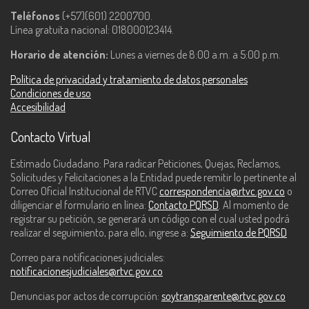
Teléfonos
(+57)(601) 2200700.
Línea gratuita nacional: 018000123414.
Horario de atención:
Lunes a viernes de 8:00 a.m. a 5:00 p.m.
Política de privacidad y tratamiento de datos personales
Condiciones de uso
Accesibilidad
Contacto Virtual
Estimado Ciudadano: Para radicar Peticiones, Quejas, Reclamos,
Solicitudes y Felicitaciones a la Entidad puede remitir lo pertinente al
Correo Oficial Institucional de RTVC
correspondencia@rtvc.gov.co
o
diligenciar el formulario en línea:
Contacto PQRSD
. Al momento de
registrar su petición, se generará un código con el cual usted podrá
realizar el seguimiento, para ello, ingrese a:
Seguimiento de PQRSD
Correo para notificaciones judiciales:
notificacionesjudiciales@rtvc.gov.co
Denuncias por actos de corrupción:
soytransparente@rtvc.gov.co