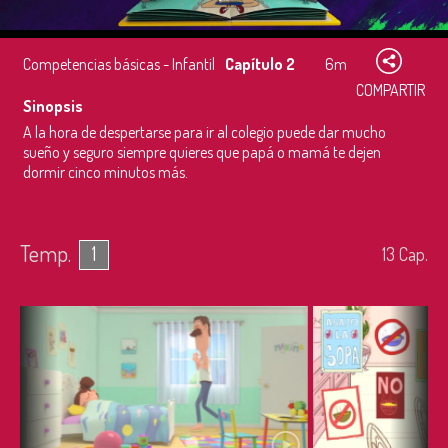
Competencias básicas - Infantil
Capítulo 2
6m
COMPARTIR
Sinopsis
A la hora de despertarse para ir al colegio puede dar mucho
sueño y seguro siempre quieres que papá o mamá te dejen
dormir cinco minutos más.
Temp.
1
13
Cap.