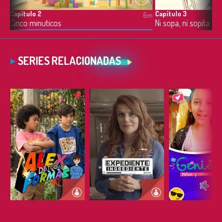
Capítulo 2
Capítulo 3
6m
6m
Cinco minuticos
Ni sopa, ni sopita
SERIES RELACIONADAS
ESCUCHAR
ESCUCHAR
ESCUC