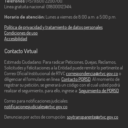
Teléfonos
(+57)(601) 2200700.
Línea gratuita nacional: 018000123414.
Horario de atención:
Lunes a viernes de 8:00 a.m. a 5:00 p.m.
Política de privacidad y tratamiento de datos personales
Condiciones de uso
Accesibilidad
Contacto Virtual
Estimado Ciudadano: Para radicar Peticiones, Quejas, Reclamos,
Solicitudes y Felicitaciones a la Entidad puede remitir lo pertinente al
Correo Oficial Institucional de RTVC
correspondencia@rtvc.gov.co
o
diligenciar el formulario en línea:
Contacto PQRSD
. Al momento de
registrar su petición, se generará un código con el cual usted podrá
realizar el seguimiento, para ello, ingrese a:
Seguimiento de PQRSD
Correo para notificaciones judiciales:
notificacionesjudiciales@rtvc.gov.co
Denuncias por actos de corrupción:
soytransparente@rtvc.gov.co