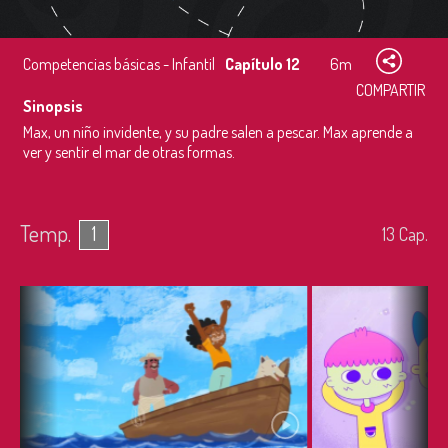
Competencias básicas - Infantil
Capítulo 12
6m
COMPARTIR
Sinopsis
Max, un niño invidente, y su padre salen a pescar. Max aprende a
ver y sentir el mar de otras formas.
Temp.
1
13
Cap.