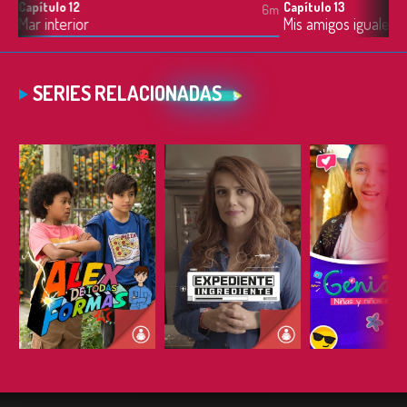
Capítulo 12
Capítulo 13
6m
6m
Mar interior
Mis amigos iguales
SERIES RELACIONADAS
ESCUCHAR
ESCUCHAR
ESCUC