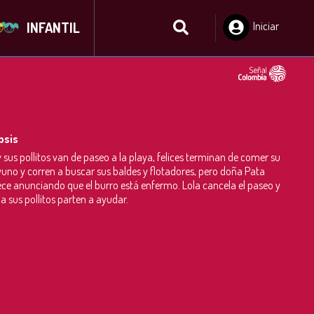
INFANTIL
Iniciar
Sesión
psis
y sus pollitos van de paseo a la playa, felices terminan de comer su
uno y corren a buscar sus baldes y flotadores, pero doña Pata
ce anunciando que el burro está enfermo. Lola cancela el paseo y
 a sus pollitos parten a ayudar.