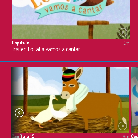
Capítulo
2m
Tráiler: LoLaLá vamos a cantar
Capítulo 19
Cap
6m
6m