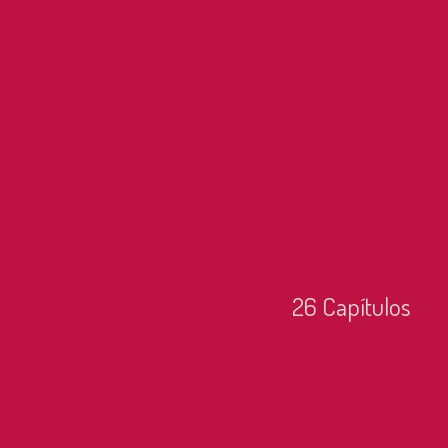
26
Capí­tulos