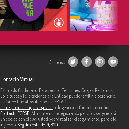
COMPARTIR
COMPARTIR
Síguenos
Contacto Virtual
Estimado Ciudadano: Para radicar Peticiones, Quejas, Reclamos,
Solicitudes y Felicitaciones a la Entidad puede remitir lo pertinente
al Correo Oficial Institucional de RTVC
correspondencia@rtvc.gov.co
o diligenciar el formulario en línea:
Contacto PQRSD
. Al momento de registrar su petición, se generará
un código con el cual usted podrá realizar el seguimiento, para ello,
ingrese a:
Seguimiento de PQRSD