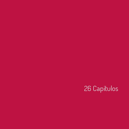
26
Capí­tulos