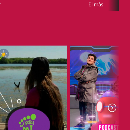
r
El más