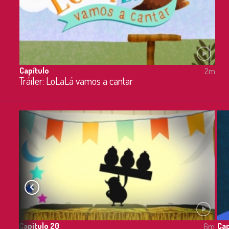
Capítulo
2m
Tráiler: LoLaLá vamos a cantar
Capítulo 20
Cap
6m
6m