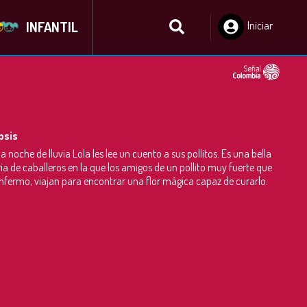
INFANTIL
Iniciar
Sesión
psis
a noche de lluvia Lola les lee un cuento a sus pollitos. Es una bella
ria de caballeros en la que los amigos de un pollito muy fuerte que
nfermo, viajan para encontrar una flor mágica capaz de curarlo.