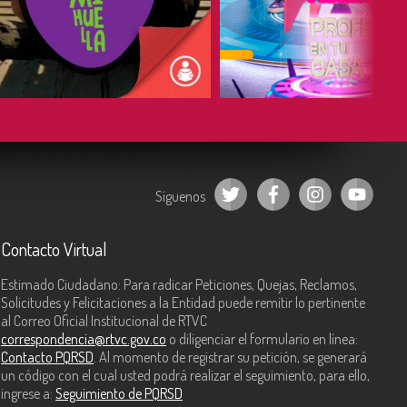
COMPARTIR
COMPARTIR
Síguenos
Contacto Virtual
Estimado Ciudadano: Para radicar Peticiones, Quejas, Reclamos,
Solicitudes y Felicitaciones a la Entidad puede remitir lo pertinente
al Correo Oficial Institucional de RTVC
correspondencia@rtvc.gov.co
o diligenciar el formulario en línea:
Contacto PQRSD
. Al momento de registrar su petición, se generará
un código con el cual usted podrá realizar el seguimiento, para ello,
ingrese a:
Seguimiento de PQRSD