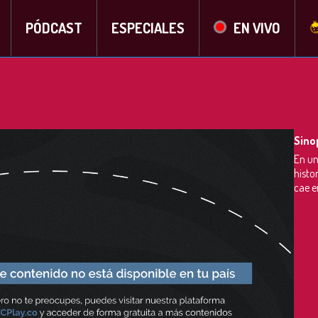
PÓDCAST
ESPECIALES
EN VIVO
Sino
En un
histo
cae e