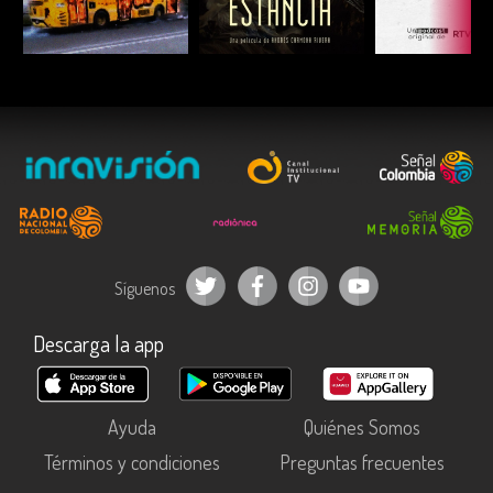
ESCUCHAR
ESCUCHAR
ESCUC
Síguenos
Descarga la app
Ayuda
Quiénes Somos
Términos y condiciones
Preguntas frecuentes