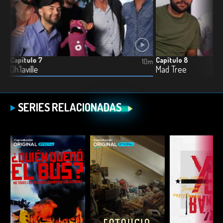
Capítulo 7
Capítulo 8
11m
10m
Oh’laville
Mad Tree
SERIES RELACIONADAS