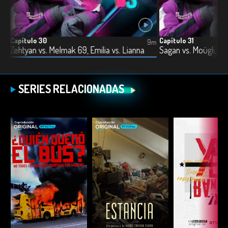
Capítulo 30
Capítulo 31
11m
9m
Zehtyan vs. Melmak 69, Emilia vs. Lianna
SERIES RELACIONADAS
ESCUCHAR
ESCUCHAR
ESCUC