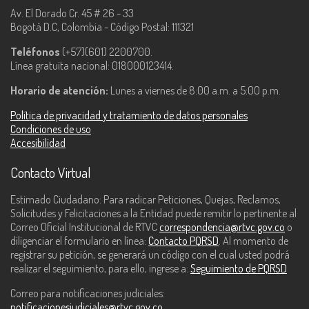
Av. El Dorado Cr. 45 # 26 - 33
Bogotá D.C, Colombia - Código Postal: 111321
Teléfonos
(+57)(601) 2200700.
Línea gratuita nacional: 018000123414.
Horario de atención:
Lunes a viernes de 8:00 a.m. a 5:00 p.m.
Política de privacidad y tratamiento de datos personales
Condiciones de uso
Accesibilidad
Contacto Virtual
Estimado Ciudadano: Para radicar Peticiones, Quejas, Reclamos,
Solicitudes y Felicitaciones a la Entidad puede remitir lo pertinente al
Correo Oficial Institucional de RTVC
correspondencia@rtvc.gov.co
o
diligenciar el formulario en línea:
Contacto PQRSD
. Al momento de
registrar su petición, se generará un código con el cual usted podrá
realizar el seguimiento, para ello, ingrese a:
Seguimiento de PQRSD
Correo para notificaciones judiciales:
notificacionesjudiciales@rtvc.gov.co