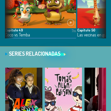
Capítulo 49
Capítulo 50
7m
7m
Coco vs Temba
Las vecinas en guer
SERIES RELACIONADAS