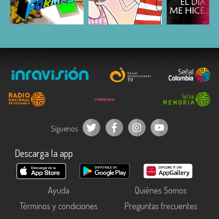
ESCUCHAR
ESCUCHAR
ESCUC
Síguenos
Descarga la app
Ayuda
Quiénes Somos
Términos y condiciones
Preguntas frecuentes