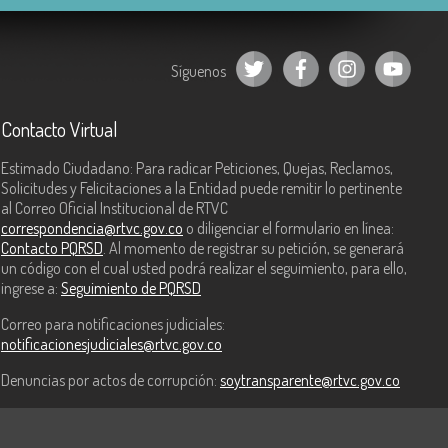
Síguenos
Contacto Virtual
Estimado Ciudadano: Para radicar Peticiones, Quejas, Reclamos,
Solicitudes y Felicitaciones a la Entidad puede remitir lo pertinente
al Correo Oficial Institucional de RTVC
correspondencia@rtvc.gov.co
o diligenciar el formulario en línea:
Contacto PQRSD
. Al momento de registrar su petición, se generará
un código con el cual usted podrá realizar el seguimiento, para ello,
ingrese a:
Seguimiento de PQRSD
Correo para notificaciones judiciales:
notificacionesjudiciales@rtvc.gov.co
Denuncias por actos de corrupción:
soytransparente@rtvc.gov.co