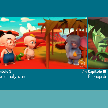
ítulo 9
Capítulo 10
7m
vu el holgazán
El enojo de