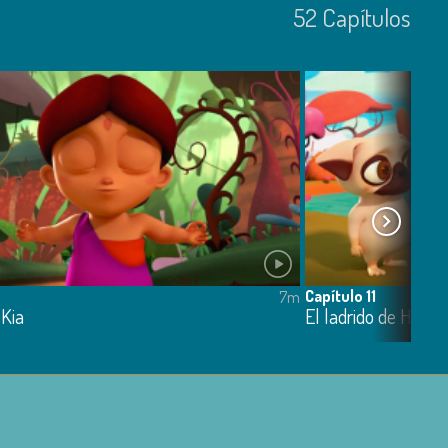
52
Capí­tulos
Capítulo 11
7m
 Kia
El ladrido de Hugo