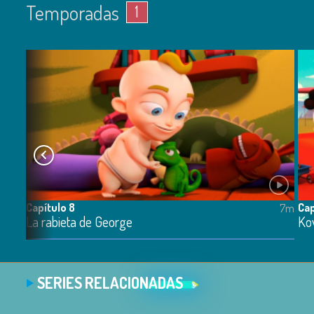
Temporadas
1
Capítulo 8
Cap
7m
7m
La rabieta de George
Ko
SERIES RELACIONADAS