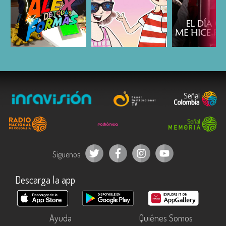
ESCUCHAR
ESCUCHAR
ESCUC
Síguenos
Descarga la app
Ayuda
Quiénes Somos