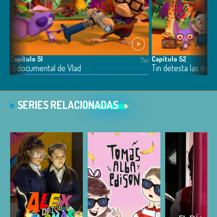
Capítulo 51
Capítulo 52
7m
7m
El documental de Vlad
Tin detesta las desp
SERIES RELACIONADAS