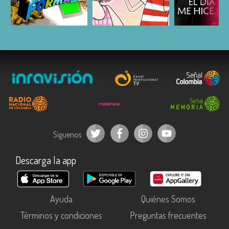
ESCUCHAR
ESCUCHAR
ESCUC
Síguenos
Descarga la app
Ayuda
Quiénes Somos
Términos y condiciones
Preguntas frecuentes