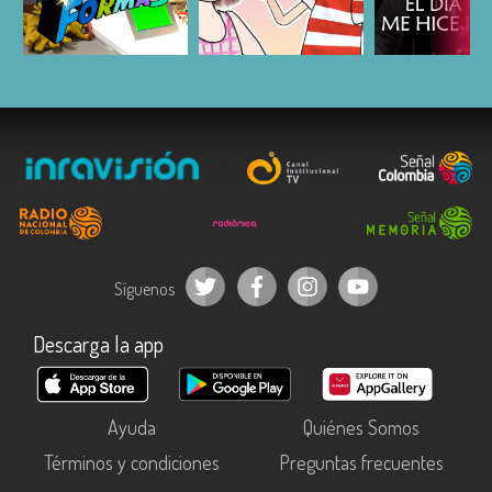
ESCUCHAR
ESCUCHAR
ESCUC
Síguenos
Descarga la app
Ayuda
Quiénes Somos
Términos y condiciones
Preguntas frecuentes