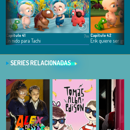
Capítulo 41
Capítulo 42
7m
7m
Un nido para Tachi
Erik quiere ser gra
SERIES RELACIONADAS