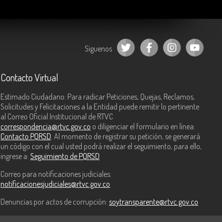
Síguenos
Contacto Virtual
Estimado Ciudadano: Para radicar Peticiones, Quejas, Reclamos,
Solicitudes y Felicitaciones a la Entidad puede remitir lo pertinente
al Correo Oficial Institucional de RTVC
correspondencia@rtvc.gov.co
o diligenciar el formulario en línea:
Contacto PQRSD
. Al momento de registrar su petición, se generará
un código con el cual usted podrá realizar el seguimiento, para ello,
ingrese a:
Seguimiento de PQRSD
Correo para notificaciones judiciales:
notificacionesjudiciales@rtvc.gov.co
Denuncias por actos de corrupción:
soytransparente@rtvc.gov.co