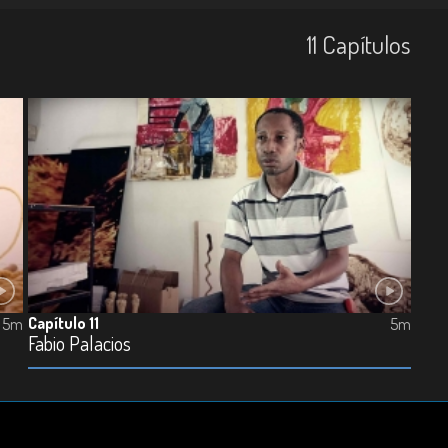
11
Capí­tulos
Capítulo 11
5m
5m
Fabio Palacios