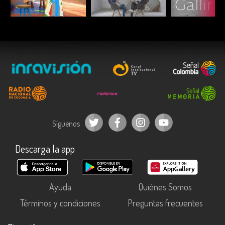
ESCUCHAR
ESCUCHAR
ESCUC
Síguenos
Descarga la app
Ayuda
Quiénes Somos
Términos y condiciones
Preguntas frecuentes