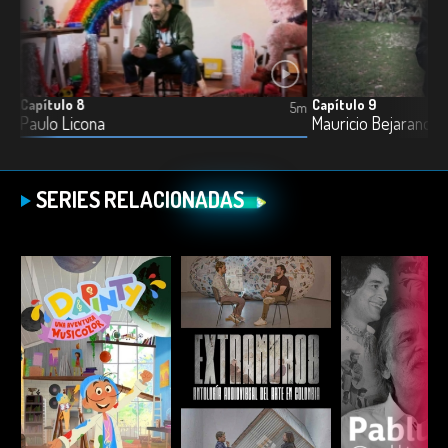
Capítulo 8
Capítulo 9
5m
5m
Paulo Licona
Mauricio Bejarano
SERIES RELACIONADAS