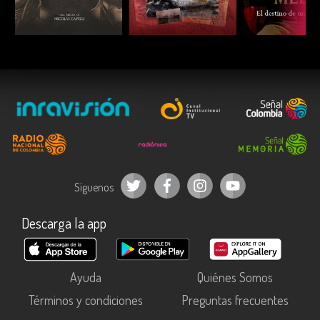
ESCUCHAR
ESCUCHAR
ESCUC
Síguenos
Descarga la app
Ayuda
Quiénes Somos
Términos y condiciones
Preguntas frecuentes