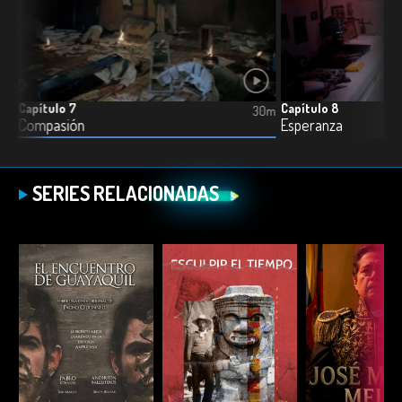
Capítulo 7
Capítulo 8
9m
30m
Compasión
Esperanza
SERIES RELACIONADAS