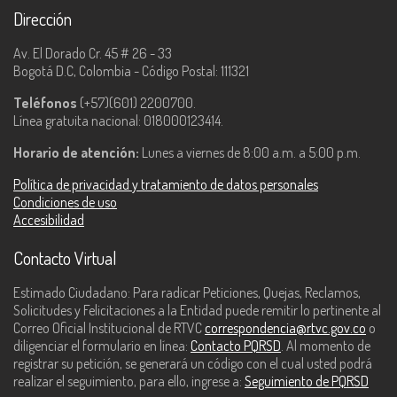
Dirección
Av. El Dorado Cr. 45 # 26 - 33
Bogotá D.C, Colombia - Código Postal: 111321
Teléfonos
(+57)(601) 2200700.
Línea gratuita nacional: 018000123414.
Horario de atención:
Lunes a viernes de 8:00 a.m. a 5:00 p.m.
Política de privacidad y tratamiento de datos personales
Condiciones de uso
Accesibilidad
Contacto Virtual
Estimado Ciudadano: Para radicar Peticiones, Quejas, Reclamos,
Solicitudes y Felicitaciones a la Entidad puede remitir lo pertinente al
Correo Oficial Institucional de RTVC
correspondencia@rtvc.gov.co
o
diligenciar el formulario en línea:
Contacto PQRSD
. Al momento de
registrar su petición, se generará un código con el cual usted podrá
realizar el seguimiento, para ello, ingrese a:
Seguimiento de PQRSD