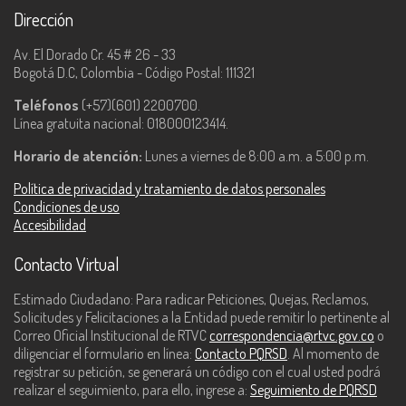
Dirección
Av. El Dorado Cr. 45 # 26 - 33
Bogotá D.C, Colombia - Código Postal: 111321
Teléfonos
(+57)(601) 2200700.
Línea gratuita nacional: 018000123414.
Horario de atención:
Lunes a viernes de 8:00 a.m. a 5:00 p.m.
Política de privacidad y tratamiento de datos personales
Condiciones de uso
Accesibilidad
Contacto Virtual
Estimado Ciudadano: Para radicar Peticiones, Quejas, Reclamos,
Solicitudes y Felicitaciones a la Entidad puede remitir lo pertinente al
Correo Oficial Institucional de RTVC
correspondencia@rtvc.gov.co
o
diligenciar el formulario en línea:
Contacto PQRSD
. Al momento de
registrar su petición, se generará un código con el cual usted podrá
realizar el seguimiento, para ello, ingrese a:
Seguimiento de PQRSD