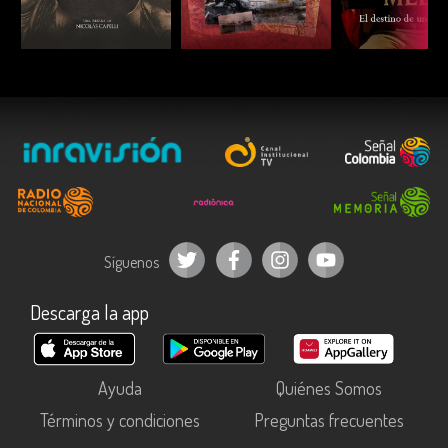
ESCUCHAR
ESCUCHAR
ESCUC
Síguenos
Descarga la app
Ayuda
Quiénes Somos
Términos y condiciones
Preguntas frecuentes