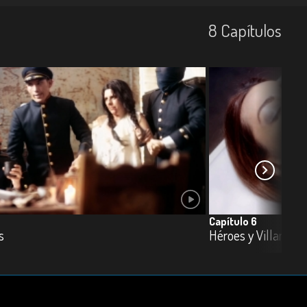
8
Capí­tulos
Capítulo 6
s
Héroes y Villanos