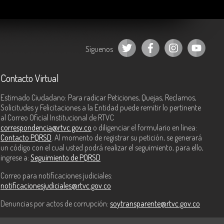
Síguenos
Contacto Virtual
Estimado Ciudadano: Para radicar Peticiones, Quejas, Reclamos,
Solicitudes y Felicitaciones a la Entidad puede remitir lo pertinente
al Correo Oficial Institucional de RTVC
correspondencia@rtvc.gov.co
o diligenciar el formulario en línea:
Contacto PQRSD
. Al momento de registrar su petición, se generará
un código con el cual usted podrá realizar el seguimiento, para ello,
ingrese a:
Seguimiento de PQRSD
Correo para notificaciones judiciales:
notificacionesjudiciales@rtvc.gov.co
Denuncias por actos de corrupción:
soytransparente@rtvc.gov.co