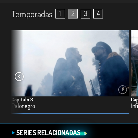
Temporadas
1
2
3
4
Capítulo 3
Cap
Palonegro
Inf
SERIES RELACIONADAS