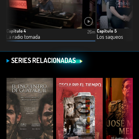
Capítulo 4
Capítulo 5
6m
26m
La radio tomada
Los saqueos
SERIES RELACIONADAS