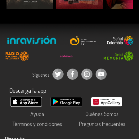
ESCUCHAR
ESCUCHAR
ESCUC
Síguenos
Descarga la app
Ayuda
Quiénes Somos
Términos y condiciones
Preguntas frecuentes