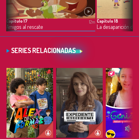
Capítulo 17
Capítulo 18
12m
12m
Amigos al rescate
La desaparición de 
SERIES RELACIONADAS
ESCUCHAR
ESCUCHAR
ESCUC