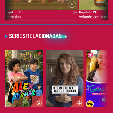
Capítulo 19
Capítulo 20
12m
12m
Semillitas
Volando con la imag
SERIES RELACIONADAS
ESCUCHAR
ESCUCHAR
ESCUC