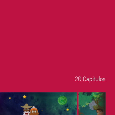
20
Capí­tulos