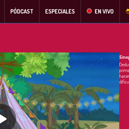
PÓDCAST
ESPECIALES
EN VIVO
Sino
Deslu
prime
hacer
dific