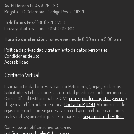
Av. El Dorado Cr. 45 # 26 - 33
Bogotá D.C, Colombia - Código Postal: 111321
Teléfonos
(+57)(601) 2200700.
Línea gratuita nacional: 018000123414.
Horario de atención:
Lunes a viernes de 8:00 a.m. a 5:00 p.m.
Política de privacidad y tratamiento de datos personales
Condiciones de uso
Accesibilidad
Contacto Virtual
Estimado Ciudadano: Para radicar Peticiones, Quejas, Reclamos,
Solicitudes y Felicitaciones a la Entidad puede remitir lo pertinente al
Correo Oficial Institucional de RTVC
correspondencia@rtvc.gov.co
o
diligenciar el formulario en línea:
Contacto PQRSD
. Al momento de
registrar su petición, se generará un código con el cual usted podrá
realizar el seguimiento, para ello, ingrese a:
Seguimiento de PQRSD
Correo para notificaciones judiciales:
notificacionesjudiciales@rtvc.gov.co