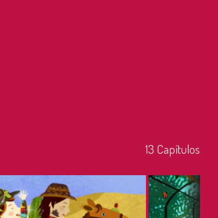
13
Capí­tulos