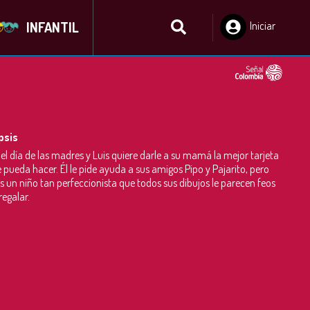
INFANTIL
Iniciar
Sesión
psis
 el día de las madres y Luis quiere darle a su mamá la mejor tarjeta
e pueda hacer. Él le pide ayuda a sus amigos Pipo y Pajarito, pero
es un niño tan perfeccionista que todos sus dibujos le parecen feos
regalar.