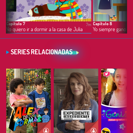
Capítulo 7
Capítulo 8
7m
7m
Esta Navidad yo quería un carrito, y solo un carrito
No quiero ir a dormir a la casa de Julia
Yo siempre gano el 
SERIES RELACIONADAS
ESCUCHAR
ESCUCHAR
ESCUC