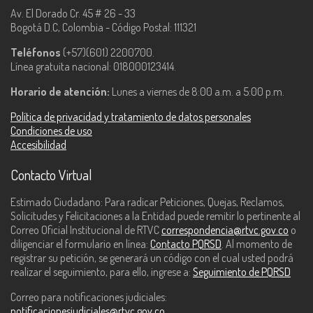
Av. El Dorado Cr. 45 # 26 - 33
Bogotá D.C, Colombia - Código Postal: 111321
Teléfonos
(+57)(601) 2200700.
Línea gratuita nacional: 018000123414.
Horario de atención:
Lunes a viernes de 8:00 a.m. a 5:00 p.m.
Política de privacidad y tratamiento de datos personales
Condiciones de uso
Accesibilidad
Contacto Virtual
Estimado Ciudadano: Para radicar Peticiones, Quejas, Reclamos,
Solicitudes y Felicitaciones a la Entidad puede remitir lo pertinente al
Correo Oficial Institucional de RTVC
correspondencia@rtvc.gov.co
o
diligenciar el formulario en línea:
Contacto PQRSD
. Al momento de
registrar su petición, se generará un código con el cual usted podrá
realizar el seguimiento, para ello, ingrese a:
Seguimiento de PQRSD
Correo para notificaciones judiciales:
notificacionesjudiciales@rtvc.gov.co