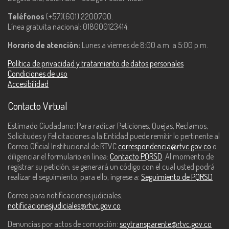
Teléfonos
(+57)(601) 2200700.
Línea gratuita nacional: 018000123414.
Horario de atención:
Lunes a viernes de 8:00 a.m. a 5:00 p.m.
Política de privacidad y tratamiento de datos personales
Condiciones de uso
Accesibilidad
Contacto Virtual
Estimado Ciudadano: Para radicar Peticiones, Quejas, Reclamos,
Solicitudes y Felicitaciones a la Entidad puede remitir lo pertinente al
Correo Oficial Institucional de RTVC
correspondencia@rtvc.gov.co
o
diligenciar el formulario en línea:
Contacto PQRSD
. Al momento de
registrar su petición, se generará un código con el cual usted podrá
realizar el seguimiento, para ello, ingrese a:
Seguimiento de PQRSD
Correo para notificaciones judiciales:
notificacionesjudiciales@rtvc.gov.co
Denuncias por actos de corrupción:
soytransparente@rtvc.gov.co