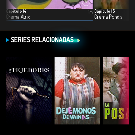
Capítulo 14
Capítulo 15
1m
1m
Crema Atrix
Crema Pond´s
SERIES RELACIONADAS
ESCUCHAR
ESCUCHAR
ESCUC