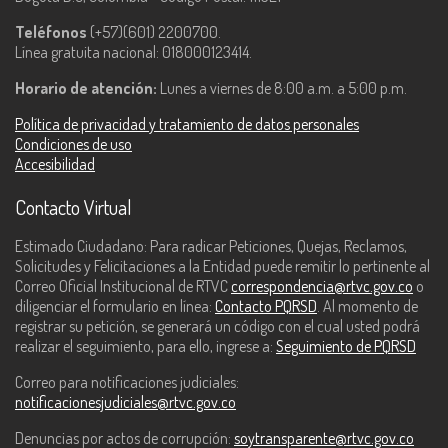
Teléfonos
(+57)(601) 2200700.
Línea gratuita nacional: 018000123414.
Horario de atención:
Lunes a viernes de 8:00 a.m. a 5:00 p.m.
Política de privacidad y tratamiento de datos personales
Condiciones de uso
Accesibilidad
Contacto Virtual
Estimado Ciudadano: Para radicar Peticiones, Quejas, Reclamos,
Solicitudes y Felicitaciones a la Entidad puede remitir lo pertinente al
Correo Oficial Institucional de RTVC
correspondencia@rtvc.gov.co
o
diligenciar el formulario en línea:
Contacto PQRSD
. Al momento de
registrar su petición, se generará un código con el cual usted podrá
realizar el seguimiento, para ello, ingrese a:
Seguimiento de PQRSD
Correo para notificaciones judiciales:
notificacionesjudiciales@rtvc.gov.co
Denuncias por actos de corrupción:
soytransparente@rtvc.gov.co