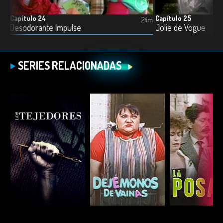
Capítulo 24
Capítulo 25
1m
24m
Desodorante Impulse
Jolie de Vogue
SERIES RELACIONADAS
ESCUCHAR
ESCUCHAR
ESCUC