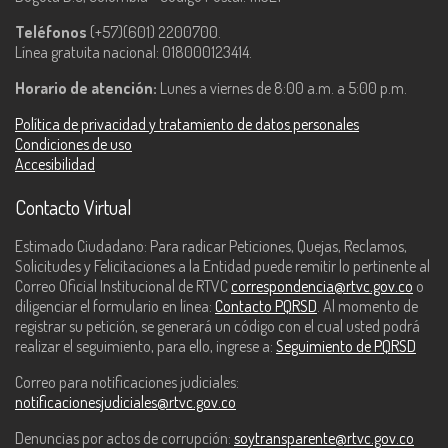
Teléfonos
(+57)(601) 2200700.
Línea gratuita nacional: 018000123414.
Horario de atención:
Lunes a viernes de 8:00 a.m. a 5:00 p.m.
Política de privacidad y tratamiento de datos personales
Condiciones de uso
Accesibilidad
Contacto Virtual
Estimado Ciudadano: Para radicar Peticiones, Quejas, Reclamos,
Solicitudes y Felicitaciones a la Entidad puede remitir lo pertinente al
Correo Oficial Institucional de RTVC
correspondencia@rtvc.gov.co
o
diligenciar el formulario en línea:
Contacto PQRSD
. Al momento de
registrar su petición, se generará un código con el cual usted podrá
realizar el seguimiento, para ello, ingrese a:
Seguimiento de PQRSD
Correo para notificaciones judiciales:
notificacionesjudiciales@rtvc.gov.co
Denuncias por actos de corrupción:
soytransparente@rtvc.gov.co