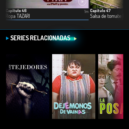
Capítulo 46
Capítulo 47
1m
1m
Ropa TAZARI
Salsa de tomate La 
SERIES RELACIONADAS
ESCUCHAR
ESCUCHAR
ESCUC