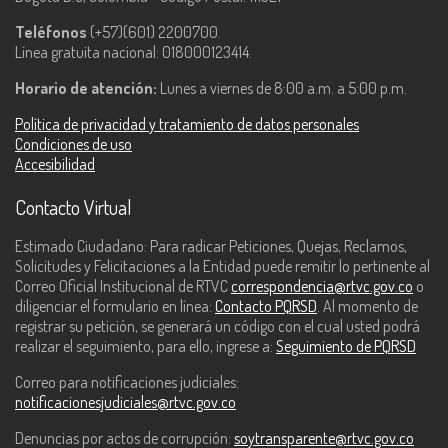
Teléfonos
(+57)(601) 2200700.
Línea gratuita nacional: 018000123414.
Horario de atención:
Lunes a viernes de 8:00 a.m. a 5:00 p.m.
Política de privacidad y tratamiento de datos personales
Condiciones de uso
Accesibilidad
Contacto Virtual
Estimado Ciudadano: Para radicar Peticiones, Quejas, Reclamos,
Solicitudes y Felicitaciones a la Entidad puede remitir lo pertinente al
Correo Oficial Institucional de RTVC
correspondencia@rtvc.gov.co
o
diligenciar el formulario en línea:
Contacto PQRSD
. Al momento de
registrar su petición, se generará un código con el cual usted podrá
realizar el seguimiento, para ello, ingrese a:
Seguimiento de PQRSD
Correo para notificaciones judiciales:
notificacionesjudiciales@rtvc.gov.co
Denuncias por actos de corrupción:
soytransparente@rtvc.gov.co